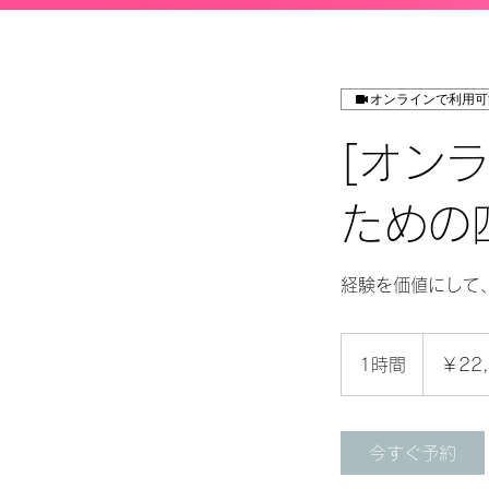
オンラインで利用可
[オン
ための
経験を価値にして
22,000
円
1時間
1
￥22,
時
今すぐ予約