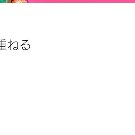
重ねる
。