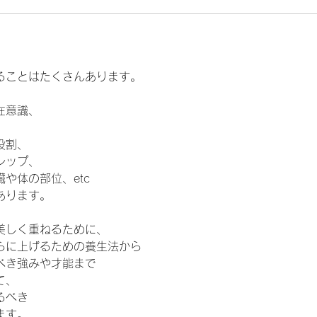
ることはたくさんあります。
在意識、
役割、
シップ、
や体の部位、etc
あります。
を美しく重ねるために、
らに上げるための養生法から
べき強みや才能まで
て、
るべき
ます。