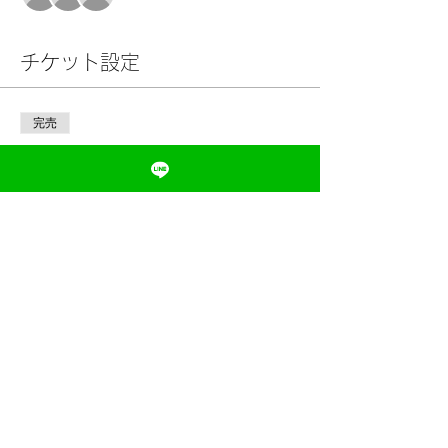
チケット設定
完売
チケットの種類
ビューティエイジング™️モデル
レッスン
詳細を見る
価格
￥10,000
このイベントは完売しました